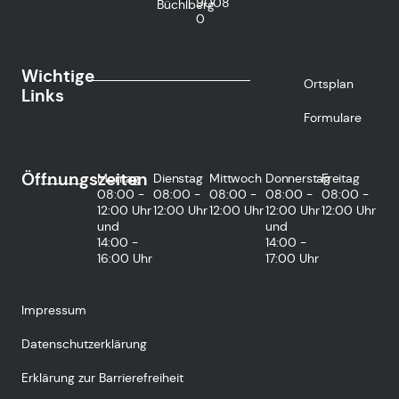
9008
Büchlberg
0
Wichtige
Ortsplan
Links
Formulare
Öffnungszeiten
Montag
Dienstag
Mittwoch
Donnerstag
Freitag
08:00 -
08:00 -
08:00 -
08:00 -
08:00 -
12:00 Uhr
12:00 Uhr
12:00 Uhr
12:00 Uhr
12:00 Uhr
und
und
14:00 -
14:00 -
16:00 Uhr
17:00 Uhr
Impressum
Datenschutzerklärung
Erklärung zur Barrierefreiheit