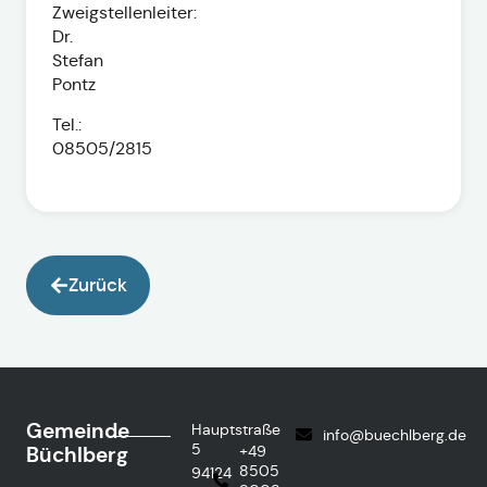
Zweigstellenleiter:
Dr.
Stefan
Pontz
Tel.:
08505/2815
Zurück
Gemeinde
Hauptstraße
info@buechlberg.de
5
Büchlberg
+49
8505
94124