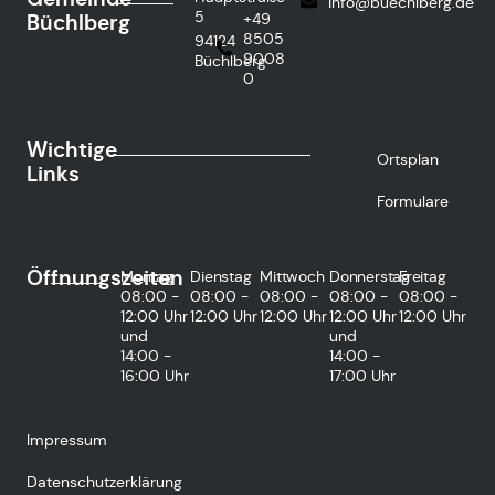
info@buechlberg.de
5
Büchlberg
+49
8505
94124
9008
Büchlberg
0
Wichtige
Ortsplan
Links
Formulare
Öffnungszeiten
Montag
Dienstag
Mittwoch
Donnerstag
Freitag
08:00 -
08:00 -
08:00 -
08:00 -
08:00 -
12:00 Uhr
12:00 Uhr
12:00 Uhr
12:00 Uhr
12:00 Uhr
und
und
14:00 -
14:00 -
16:00 Uhr
17:00 Uhr
Impressum
Datenschutzerklärung