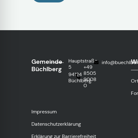
Gemeinde
Wi
Hauptstraße
info@buechlber
5
+49
Büchlberg
8505
94124
9008
Büchlberg
Or
0
Fo
Impressum
Datenschutzerklärung
Erklärung zur Barrierefreiheit