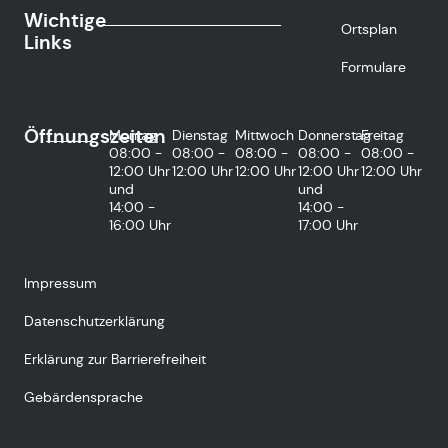
Wichtige
Ortsplan
Links
Formulare
Öffnungszeiten
Montag
Dienstag
Mittwoch
Donnerstag
Freitag
08:00 -
08:00 -
08:00 -
08:00 -
08:00 -
12:00 Uhr
12:00 Uhr
12:00 Uhr
12:00 Uhr
12:00 Uhr
und
und
14:00 -
14:00 -
16:00 Uhr
17:00 Uhr
Impressum
Datenschutzerklärung
Erklärung zur Barrierefreiheit
Gebärdensprache