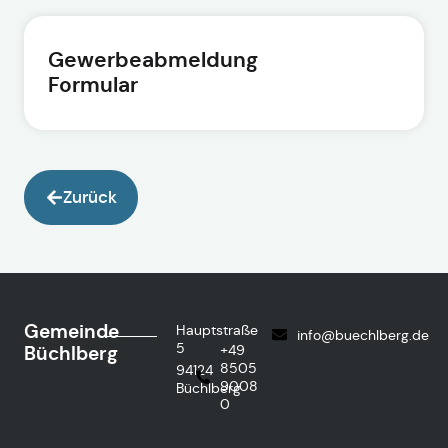
Gewerbeabmeldung
Formular
Zurück
Gemeinde
Hauptstraße
info@buechlberg.de
5
Büchlberg
+49
8505
94124
9008
Büchlberg
0