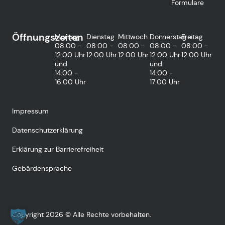
Formulare
Öffnungszeiten
Montag
Dienstag
Mittwoch
Donnerstag
Freitag
08:00 -
08:00 -
08:00 -
08:00 -
08:00 -
12:00 Uhr
12:00 Uhr
12:00 Uhr
12:00 Uhr
12:00 Uhr
und
und
14:00 -
14:00 -
16:00 Uhr
17:00 Uhr
Impressum
Datenschutzerklärung
Erklärung zur Barrierefreiheit
Gebärdensprache
Copyright 2026 © Alle Rechte vorbehalten.