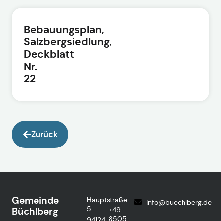
Bebauungsplan,
Salzbergsiedlung,
Deckblatt
Nr.
22
Zurück
Gemeinde
Hauptstraße
info@buechlberg.de
5
Büchlberg
+49
8505
94124