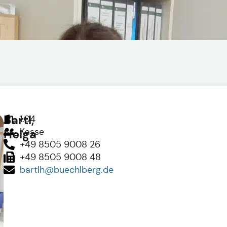
Bartl,
1.04
Kasse
Helga
+49 8505 9008 26
+49 8505 9008 48
bartlh@buechlberg.de