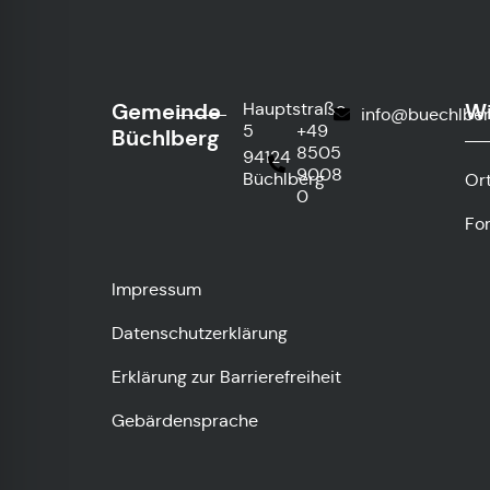
Gemeinde
Wi
Hauptstraße
info@buechlber
5
+49
Büchlberg
8505
94124
9008
Büchlberg
Or
0
Fo
Impressum
Datenschutzerklärung
Erklärung zur Barrierefreiheit
Gebärdensprache