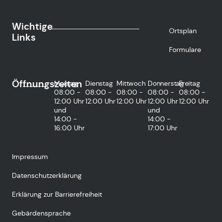
Wichtige
Ortsplan
Links
Formulare
Öffnungszeiten
Montag
Dienstag
Mittwoch
Donnerstag
Freitag
08:00 -
08:00 -
08:00 -
08:00 -
08:00 -
12:00 Uhr
12:00 Uhr
12:00 Uhr
12:00 Uhr
12:00 Uhr
und
und
14:00 -
14:00 -
16:00 Uhr
17:00 Uhr
Impressum
Datenschutzerklärung
Erklärung zur Barrierefreiheit
Gebärdensprache