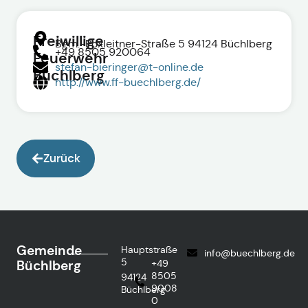
Freiwillige
Bgm.-Poxleitner-Straße 5 94124 Büchlberg
+49 8505 920064
Feuerwehr
stefan-bieringer@t-online.de
Büchlberg
http://www.ff-buechlberg.de/
Zurück
Gemeinde
Hauptstraße
info@buechlberg.de
5
Büchlberg
+49
8505
94124
9008
Büchlberg
0