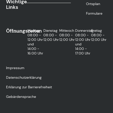
Wichtige
Ortsplan
Links
Formulare
Öffnungszeiten
Montag
Dienstag
Mittwoch
Donnerstag
Freitag
08:00 -
08:00 -
08:00 -
08:00 -
08:00 -
12:00 Uhr
12:00 Uhr
12:00 Uhr
12:00 Uhr
12:00 Uhr
und
und
14:00 -
14:00 -
16:00 Uhr
17:00 Uhr
Impressum
Datenschutzerklärung
Erklärung zur Barrierefreiheit
Gebärdensprache