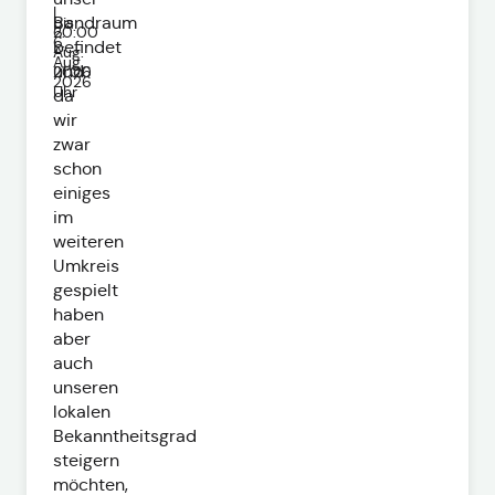
|
bis
Bandraum
6.
20:00
6.
befindet
Aug.
-
Aug.
und
2026
21:00
2026
Uhr
da
wir
zwar
schon
einiges
im
weiteren
Umkreis
gespielt
haben
aber
auch
unseren
lokalen
Bekanntheitsgrad
steigern
möchten,