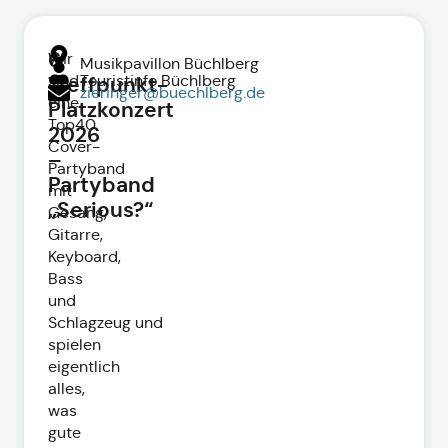
6.
Wir
Musikpavillon Büchlberg
sind
Touristinfo Büchlberg
Treffpunkt-
zieringer@buechlberg.de
eine
Platzkonzert
Top40
2026
Cover-
–
Partyband
Partyband
mit
„Serious?“
Gesang,
Gitarre,
Keyboard,
Bass
und
Schlagzeug und
spielen
eigentlich
alles,
was
gute