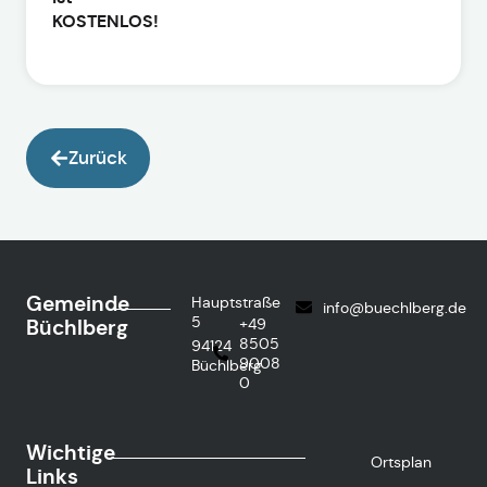
KOSTENLOS!
Zurück
Gemeinde
Hauptstraße
info@buechlberg.de
5
Büchlberg
+49
8505
94124
9008
Büchlberg
0
Wichtige
Ortsplan
Links