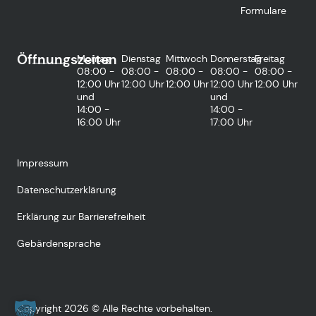
Formulare
Öffnungszeiten
Montag
Dienstag
Mittwoch
Donnerstag
Freitag
08:00 -
08:00 -
08:00 -
08:00 -
08:00 -
12:00 Uhr
12:00 Uhr
12:00 Uhr
12:00 Uhr
12:00 Uhr
und
und
14:00 -
14:00 -
16:00 Uhr
17:00 Uhr
Impressum
Datenschutzerklärung
Erklärung zur Barrierefreiheit
Gebärdensprache
Copyright 2026 © Alle Rechte vorbehalten.