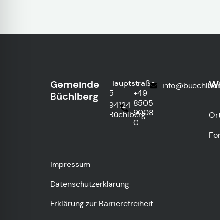
Gemeinde
Wi
Hauptstraße
info@buechlber
5
+49
Büchlberg
8505
94124
9008
Büchlberg
Or
0
Fo
Impressum
Datenschutzerklärung
Erklärung zur Barrierefreiheit