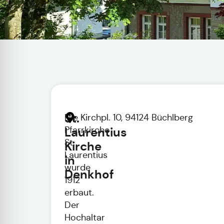
St.
Die
Kirchpl. 10, 94124 Büchlberg
Pfarrkirche
Laurentius
St.
Kirche
Laurentius
in
wurde
Denkhof
1912
erbaut.
Der
Hochaltar