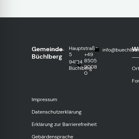
Gemeinde
Wi
Hauptstraße
info@buechlber
5
+49
Büchlberg
8505
94124
9008
Büchlberg
Or
0
Fo
Impressum
Datenschutzerklärung
Erklärung zur Barrierefreiheit
Gebärdensprache