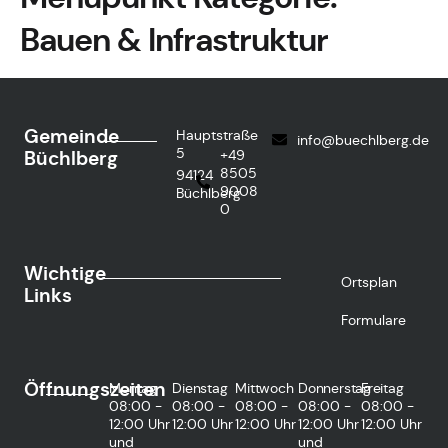
Bauen & Infrastruktur
Gemeinde
Hauptstraße
info@buechlberg.de
5
Büchlberg
+49
8505
94124
9008
Büchlberg
0
Wichtige
Ortsplan
Links
Formulare
Öffnungszeiten
Montag
Dienstag
Mittwoch
Donnerstag
Freitag
08:00 -
08:00 -
08:00 -
08:00 -
08:00 -
12:00 Uhr
12:00 Uhr
12:00 Uhr
12:00 Uhr
12:00 Uhr
und
und