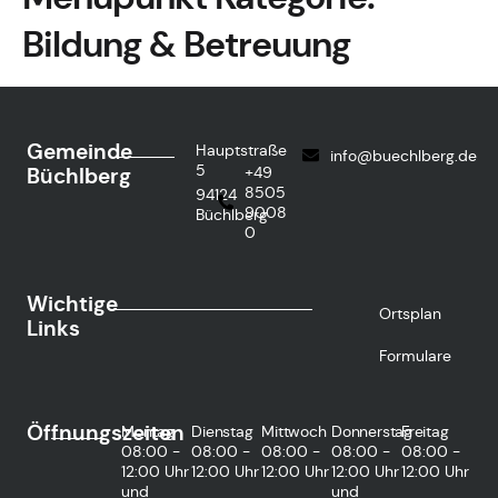
Bildung & Betreuung
Gemeinde
Hauptstraße
info@buechlberg.de
5
Büchlberg
+49
8505
94124
9008
Büchlberg
0
Wichtige
Ortsplan
Links
Formulare
Öffnungszeiten
Montag
Dienstag
Mittwoch
Donnerstag
Freitag
08:00 -
08:00 -
08:00 -
08:00 -
08:00 -
12:00 Uhr
12:00 Uhr
12:00 Uhr
12:00 Uhr
12:00 Uhr
und
und