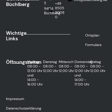
5
Büchlberg
+49
8505
94124
9008
Büchlberg
0
Wichtige
Ortsplan
Links
Formulare
Öffnungszeiten
Montag
Dienstag
Mittwoch
Donnerstag
Freitag
08:00 -
08:00 -
08:00 -
08:00 -
08:00 -
12:00 Uhr
12:00 Uhr
12:00 Uhr
12:00 Uhr
12:00 Uhr
und
und
14:00 -
14:00 -
16:00 Uhr
17:00 Uhr
Impressum
Datenschutzerklärung